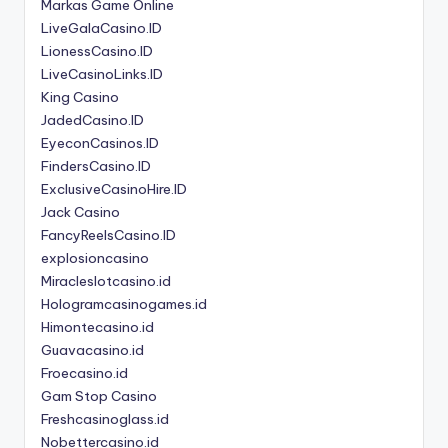
Markas Game Online
LiveGalaCasino.ID
LionessCasino.ID
LiveCasinoLinks.ID
King Casino
JadedCasino.ID
EyeconCasinos.ID
FindersCasino.ID
ExclusiveCasinoHire.ID
Jack Casino
FancyReelsCasino.ID
explosioncasino
Miracleslotcasino.id
Hologramcasinogames.id
Himontecasino.id
Guavacasino.id
Froecasino.id
Gam Stop Casino
Freshcasinoglass.id
Nobettercasino.id