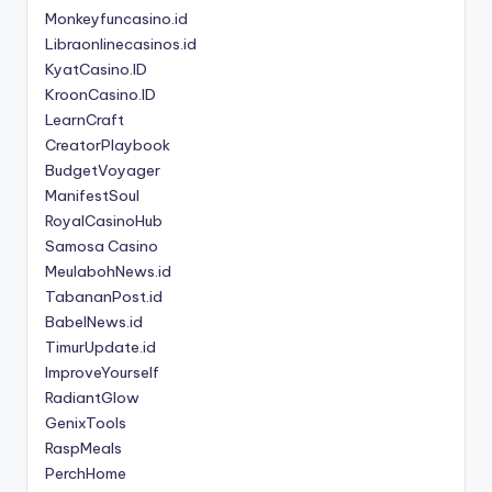
Monkeyfuncasino.id
Libraonlinecasinos.id
KyatCasino.ID
KroonCasino.ID
LearnCraft
CreatorPlaybook
BudgetVoyager
ManifestSoul
RoyalCasinoHub
Samosa Casino
MeulabohNews.id
TabananPost.id
BabelNews.id
TimurUpdate.id
ImproveYourself
RadiantGlow
GenixTools
RaspMeals
PerchHome