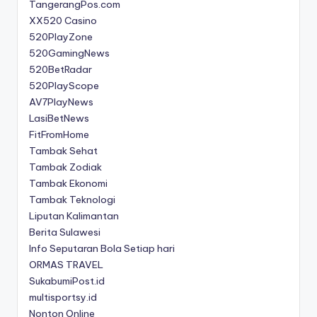
TangerangPos.com
XX520 Casino
520PlayZone
520GamingNews
520BetRadar
520PlayScope
AV7PlayNews
LasiBetNews
FitFromHome
Tambak Sehat
Tambak Zodiak
Tambak Ekonomi
Tambak Teknologi
Liputan Kalimantan
Berita Sulawesi
Info Seputaran Bola Setiap hari
ORMAS TRAVEL
SukabumiPost.id
multisportsy.id
Nonton Online