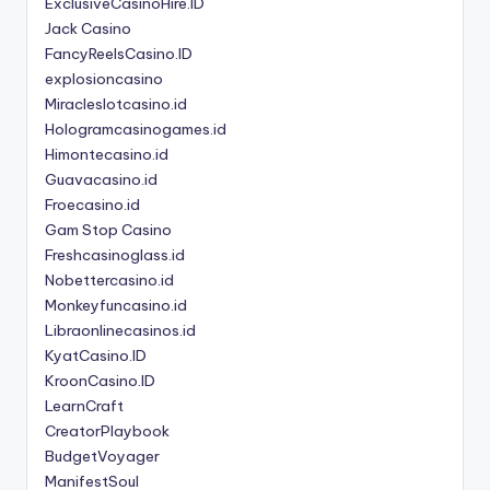
ExclusiveCasinoHire.ID
Jack Casino
FancyReelsCasino.ID
explosioncasino
Miracleslotcasino.id
Hologramcasinogames.id
Himontecasino.id
Guavacasino.id
Froecasino.id
Gam Stop Casino
Freshcasinoglass.id
Nobettercasino.id
Monkeyfuncasino.id
Libraonlinecasinos.id
KyatCasino.ID
KroonCasino.ID
LearnCraft
CreatorPlaybook
BudgetVoyager
ManifestSoul