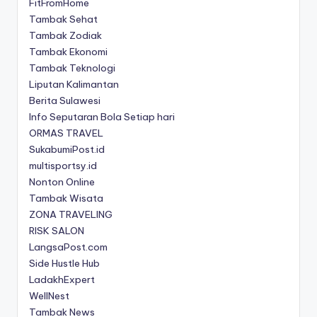
FitFromHome
Tambak Sehat
Tambak Zodiak
Tambak Ekonomi
Tambak Teknologi
Liputan Kalimantan
Berita Sulawesi
Info Seputaran Bola Setiap hari
ORMAS TRAVEL
SukabumiPost.id
multisportsy.id
Nonton Online
Tambak Wisata
ZONA TRAVELING
RISK SALON
LangsaPost.com
Side Hustle Hub
LadakhExpert
WellNest
Tambak News