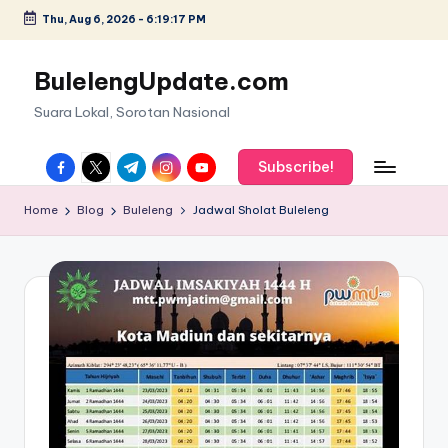
Thu, Aug 6, 2026
-
6:19:18 PM
Skip
to
BulelengUpdate.com
content
Suara Lokal, Sorotan Nasional
facebook.com
twitter.com
t.me
instagram.com
youtube.com
Subscribe!
Home
Blog
Buleleng
Jadwal Sholat Buleleng