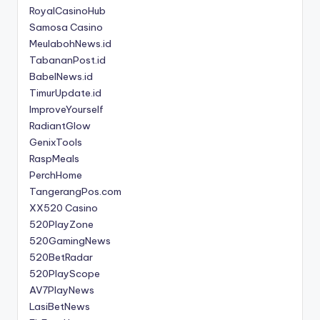
RoyalCasinoHub
Samosa Casino
MeulabohNews.id
TabananPost.id
BabelNews.id
TimurUpdate.id
ImproveYourself
RadiantGlow
GenixTools
RaspMeals
PerchHome
TangerangPos.com
XX520 Casino
520PlayZone
520GamingNews
520BetRadar
520PlayScope
AV7PlayNews
LasiBetNews