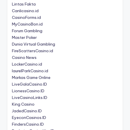
Lintas Fakta
Canlicasino.id
CasinoForms.id
MyCasinoBon.id
Forum Gambling
Master Poker
Dunia Virtual Gambling
FireScattersCasino.id
Casino News
LockerCasino.id
laurelParkCasino.id
Markas Game Online
LiveGalaCasino.ID
LionessCasino.ID
LiveCasinoLinks.ID
King Casino
JadedCasino.ID
EyeconCasinos.ID
FindersCasino.ID