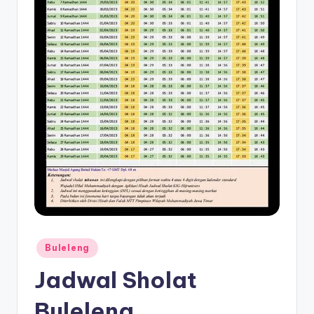
Posted
Buleleng
in
Jadwal Sholat
Buleleng