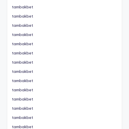
tambakbet
tambakbet
tambakbet
tambakbet
tambakbet
tambakbet
tambakbet
tambakbet
tambakbet
tambakbet
tambakbet
tambakbet
tambakbet
tambakbet