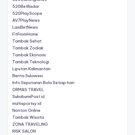
520BetRadar
520PlayScope
AV7PlayNews
LasiBetNews
FitFromHome
Tambak Sehat
Tambak Zodiak
Tambak Ekonomi
Tambak Teknologi
Liputan Kalimantan
Berita Sulawesi
Info Seputaran Bola Setiap hari
ORMAS TRAVEL
SukabumiPost.id
multisportsy.id
Nonton Online
Tambak Wisata
ZONA TRAVELING
RISK SALON