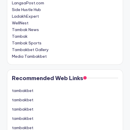
LangsaPost.com
Side Hustle Hub
LadakhExpert
WellNest
Tambak News
Tambak
Tambak Sports
Tambakbet Gallery
Media Tambakbet
Recommended Web Links
tambakbet
tambakbet
tambakbet
tambakbet
tambakbet