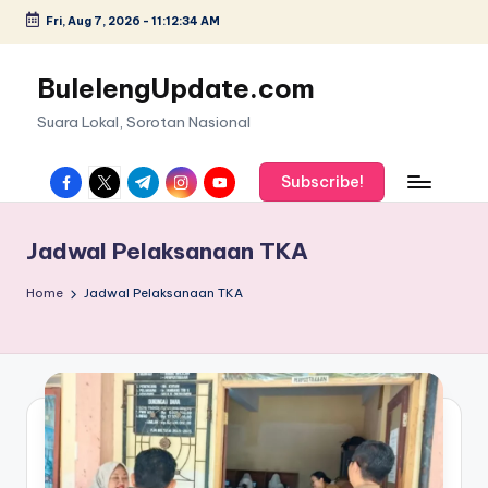
Fri, Aug 7, 2026
-
11:12:34 AM
Skip
to
BulelengUpdate.com
content
Suara Lokal, Sorotan Nasional
facebook.com
twitter.com
t.me
instagram.com
youtube.com
Subscribe!
Jadwal Pelaksanaan TKA
Home
Jadwal Pelaksanaan TKA