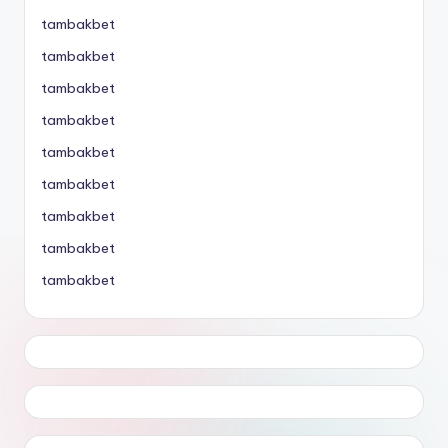
tambakbet
tambakbet
tambakbet
tambakbet
tambakbet
tambakbet
tambakbet
tambakbet
tambakbet