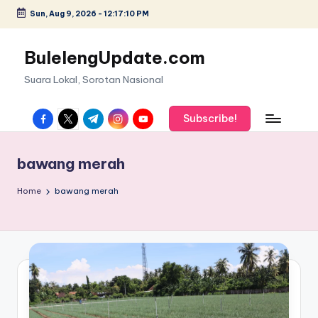
Sun, Aug 9, 2026
-
12:17:11 PM
Skip
to
BulelengUpdate.com
content
Suara Lokal, Sorotan Nasional
facebook.com
twitter.com
t.me
instagram.com
youtube.com
Subscribe!
bawang merah
Home
bawang merah