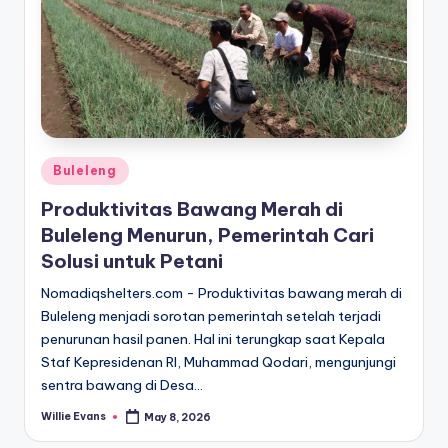
Posted
Buleleng
in
Produktivitas Bawang Merah di
Buleleng Menurun, Pemerintah Cari
Solusi untuk Petani
Nomadiqshelters.com - Produktivitas bawang merah di
Buleleng menjadi sorotan pemerintah setelah terjadi
penurunan hasil panen. Hal ini terungkap saat Kepala
Staf Kepresidenan RI, Muhammad Qodari, mengunjungi
sentra bawang di Desa…
Willie Evans
May 8, 2026
Posted
by