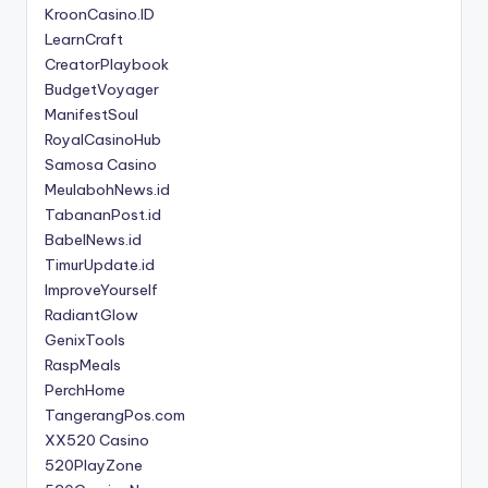
KroonCasino.ID
LearnCraft
CreatorPlaybook
BudgetVoyager
ManifestSoul
RoyalCasinoHub
Samosa Casino
MeulabohNews.id
TabananPost.id
BabelNews.id
TimurUpdate.id
ImproveYourself
RadiantGlow
GenixTools
RaspMeals
PerchHome
TangerangPos.com
XX520 Casino
520PlayZone