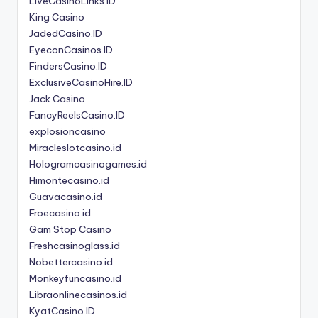
LiveCasinoLinks.ID
King Casino
JadedCasino.ID
EyeconCasinos.ID
FindersCasino.ID
ExclusiveCasinoHire.ID
Jack Casino
FancyReelsCasino.ID
explosioncasino
Miracleslotcasino.id
Hologramcasinogames.id
Himontecasino.id
Guavacasino.id
Froecasino.id
Gam Stop Casino
Freshcasinoglass.id
Nobettercasino.id
Monkeyfuncasino.id
Libraonlinecasinos.id
KyatCasino.ID