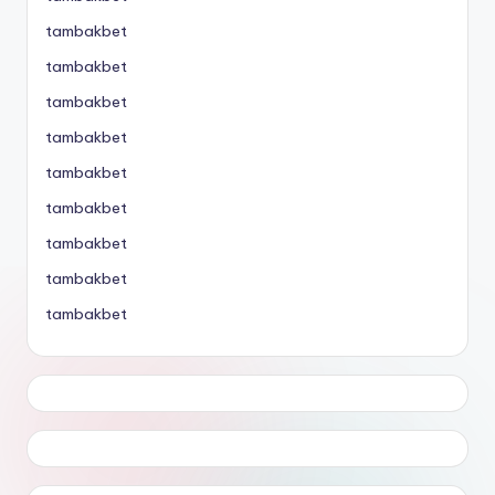
tambakbet
tambakbet
tambakbet
tambakbet
tambakbet
tambakbet
tambakbet
tambakbet
tambakbet