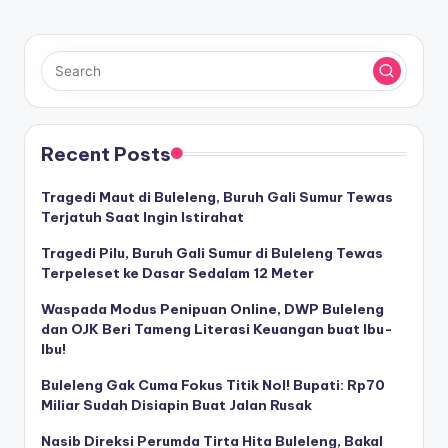
Recent Posts
Tragedi Maut di Buleleng, Buruh Gali Sumur Tewas
Terjatuh Saat Ingin Istirahat
Tragedi Pilu, Buruh Gali Sumur di Buleleng Tewas
Terpeleset ke Dasar Sedalam 12 Meter
Waspada Modus Penipuan Online, DWP Buleleng
dan OJK Beri Tameng Literasi Keuangan buat Ibu-
Ibu!
Buleleng Gak Cuma Fokus Titik Nol! Bupati: Rp70
Miliar Sudah Disiapin Buat Jalan Rusak
Nasib Direksi Perumda Tirta Hita Buleleng, Bakal