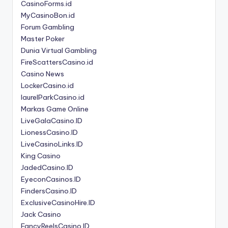
CasinoForms.id
MyCasinoBon.id
Forum Gambling
Master Poker
Dunia Virtual Gambling
FireScattersCasino.id
Casino News
LockerCasino.id
laurelParkCasino.id
Markas Game Online
LiveGalaCasino.ID
LionessCasino.ID
LiveCasinoLinks.ID
King Casino
JadedCasino.ID
EyeconCasinos.ID
FindersCasino.ID
ExclusiveCasinoHire.ID
Jack Casino
FancyReelsCasino.ID