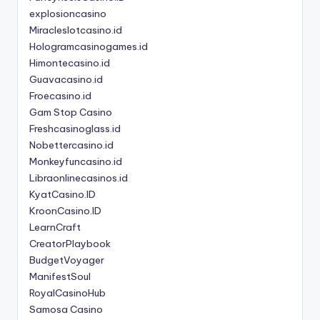
explosioncasino
Miracleslotcasino.id
Hologramcasinogames.id
Himontecasino.id
Guavacasino.id
Froecasino.id
Gam Stop Casino
Freshcasinoglass.id
Nobettercasino.id
Monkeyfuncasino.id
Libraonlinecasinos.id
KyatCasino.ID
KroonCasino.ID
LearnCraft
CreatorPlaybook
BudgetVoyager
ManifestSoul
RoyalCasinoHub
Samosa Casino