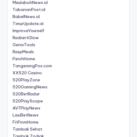
MeulabohNews.id
TabananPost.id
BabelNews.id
TimurUpdate.id
ImproveYourself
RadiantGlow
GenixTools
RaspMeals
PerchHome
TangerangPos.com
XX520 Casino
520PlayZone
520GamingNews
520BetRadar
520PlayScope
AV7PlayNews
LasiBetNews
FitFromHome
Tambak Sehat
Tambak Zodiak