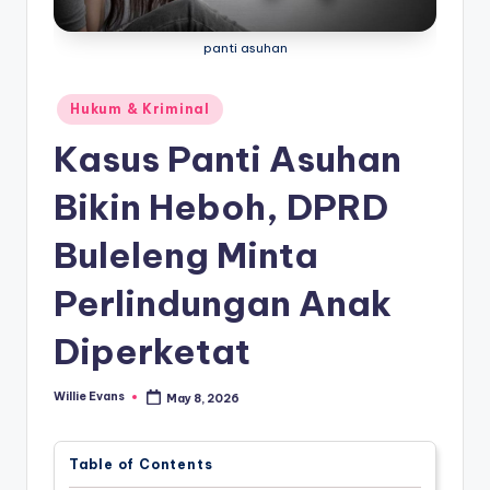
panti asuhan
Posted
Hukum & Kriminal
in
Kasus Panti Asuhan
Bikin Heboh, DPRD
Buleleng Minta
Perlindungan Anak
Diperketat
Willie Evans
May 8, 2026
Posted
by
Table of Contents