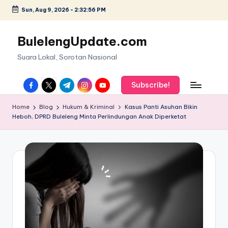
Sun, Aug 9, 2026
-
2:32:56 PM
Skip
to
BulelengUpdate.com
content
Suara Lokal, Sorotan Nasional
facebook.com
twitter.com
t.me
instagram.com
youtube.com
Subscribe!
Home
Blog
Hukum & Kriminal
Kasus Panti Asuhan Bikin
Heboh, DPRD Buleleng Minta Perlindungan Anak Diperketat