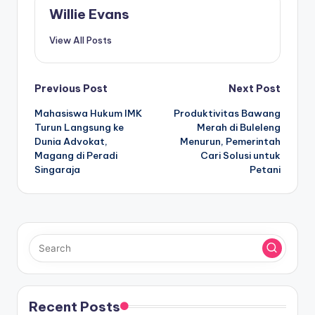
Willie Evans
View All Posts
Post
Previous Post
Next Post
Mahasiswa Hukum IMK
Produktivitas Bawang
navigation
Turun Langsung ke
Merah di Buleleng
Dunia Advokat,
Menurun, Pemerintah
Magang di Peradi
Cari Solusi untuk
Singaraja
Petani
Recent Posts