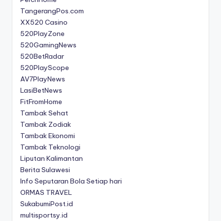
TangerangPos.com
XX520 Casino
520PlayZone
520GamingNews
520BetRadar
520PlayScope
AV7PlayNews
LasiBetNews
FitFromHome
Tambak Sehat
Tambak Zodiak
Tambak Ekonomi
Tambak Teknologi
Liputan Kalimantan
Berita Sulawesi
Info Seputaran Bola Setiap hari
ORMAS TRAVEL
SukabumiPost.id
multisportsy.id