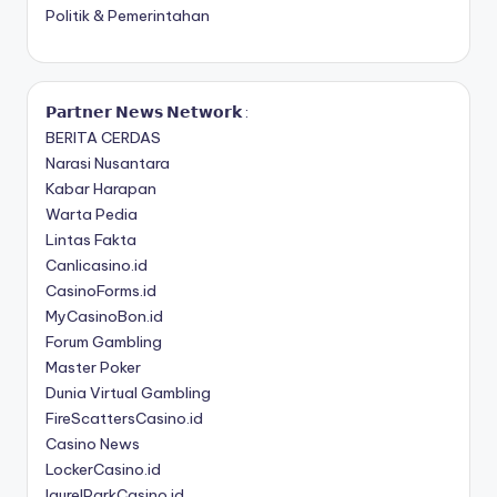
Politik & Pemerintahan
𝗣𝗮𝗿𝘁𝗻𝗲𝗿 𝗡𝗲𝘄𝘀 𝗡𝗲𝘁𝘄𝗼𝗿𝗸 :
BERITA CERDAS
Narasi Nusantara
Kabar Harapan
Warta Pedia
Lintas Fakta
Canlicasino.id
CasinoForms.id
MyCasinoBon.id
Forum Gambling
Master Poker
Dunia Virtual Gambling
FireScattersCasino.id
Casino News
LockerCasino.id
laurelParkCasino.id