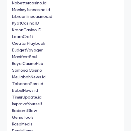
Nobettercasino.id
Monkeyfuncasino.id
Libraonlinecasinos.id
KyatCasino.ID
KroonCasino.ID
LearnCraft
CreatorPlaybook
BudgetVoyager
ManifestSoul
RoyalCasinoHub
Samosa Casino
MeulabohNews.id
TabananPost.id
BabelNews.id
TimurUpdate.id
ImproveYourself
RadiantGlow
GenixTools
RaspMeals
PerchHome