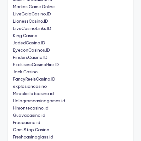
Markas Game Online
LiveGalaCasino.ID
LionessCasino.ID
LiveCasinoLinks.ID
King Casino
JadedCasino.ID
EyeconCasinos.ID
FindersCasino.ID
ExclusiveCasinoHire.ID
Jack Casino
FancyReelsCasino.ID
explosioncasino
Miracleslotcasino.id
Hologramcasinogames.id
Himontecasino.id
Guavacasino.id
Froecasino.id
Gam Stop Casino
Freshcasinoglass.id