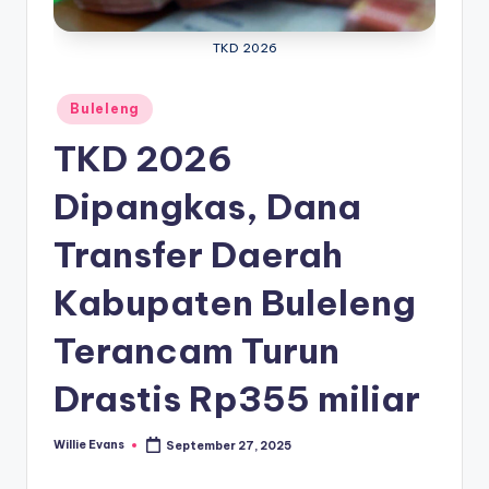
TKD 2026
Posted
Buleleng
in
TKD 2026
Dipangkas, Dana
Transfer Daerah
Kabupaten Buleleng
Terancam Turun
Drastis Rp355 miliar
Willie Evans
September 27, 2025
Posted
by