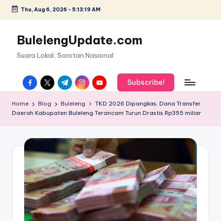
Thu, Aug 6, 2026
-
5:13:19 AM
Skip
to
BulelengUpdate.com
content
Suara Lokal, Sorotan Nasional
facebook.com
twitter.com
t.me
instagram.com
youtube.com
Subscribe!
Home
Blog
Buleleng
TKD 2026 Dipangkas, Dana Transfer
Daerah Kabupaten Buleleng Terancam Turun Drastis Rp355 miliar