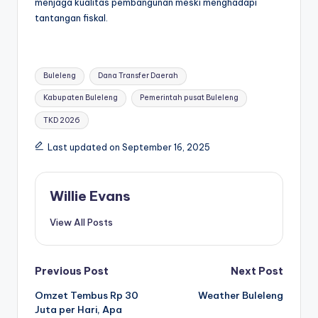
menjaga kualitas pembangunan meski menghadapi
tantangan fiskal.
Tags:
Buleleng
Dana Transfer Daerah
Kabupaten Buleleng
Pemerintah pusat Buleleng
TKD 2026
Last updated on September 16, 2025
Willie Evans
View All Posts
Post
Previous Post
Next Post
Omzet Tembus Rp 30
Weather Buleleng
navigation
Juta per Hari, Apa