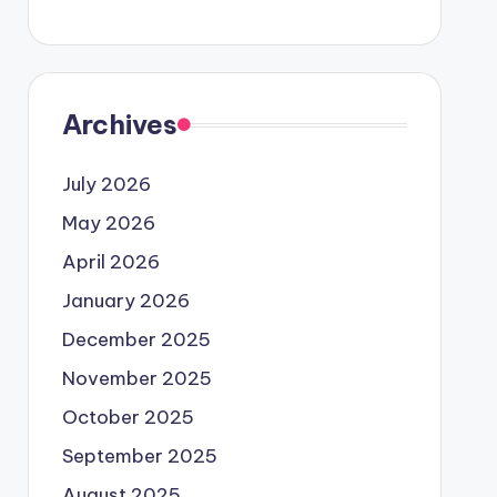
Archives
July 2026
May 2026
April 2026
January 2026
December 2025
November 2025
October 2025
September 2025
August 2025