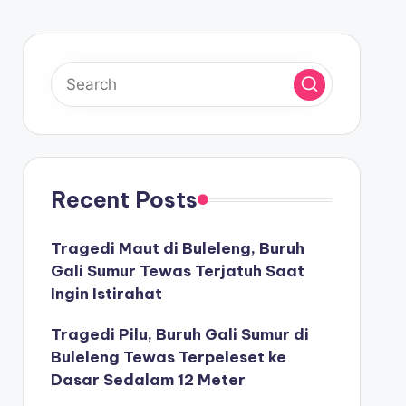
Recent Posts
Tragedi Maut di Buleleng, Buruh
Gali Sumur Tewas Terjatuh Saat
Ingin Istirahat
Tragedi Pilu, Buruh Gali Sumur di
Buleleng Tewas Terpeleset ke
Dasar Sedalam 12 Meter