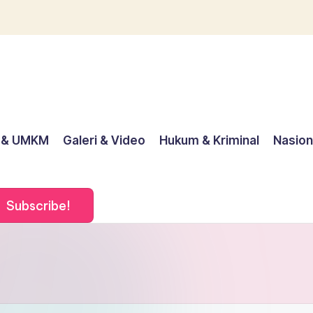
 & UMKM
Galeri & Video
Hukum & Kriminal
Nasion
Subscribe!