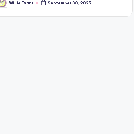
Willie Evans
September 30, 2025
osted
y