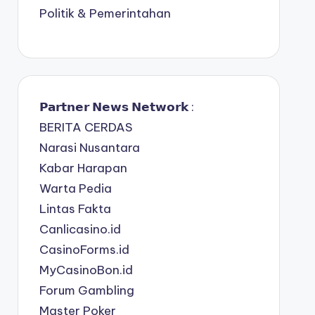
Politik & Pemerintahan
𝗣𝗮𝗿𝘁𝗻𝗲𝗿 𝗡𝗲𝘄𝘀 𝗡𝗲𝘁𝘄𝗼𝗿𝗸 :
BERITA CERDAS
Narasi Nusantara
Kabar Harapan
Warta Pedia
Lintas Fakta
Canlicasino.id
CasinoForms.id
MyCasinoBon.id
Forum Gambling
Master Poker