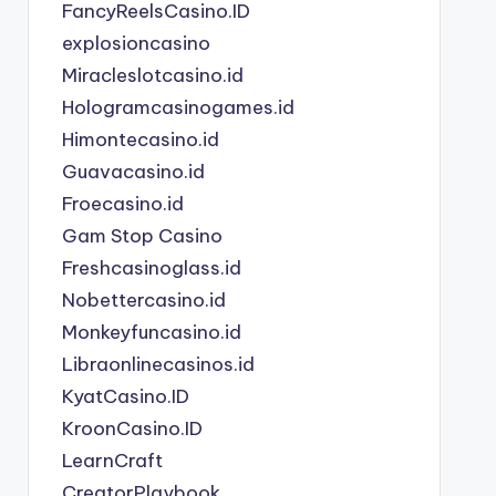
FancyReelsCasino.ID
explosioncasino
Miracleslotcasino.id
Hologramcasinogames.id
Himontecasino.id
Guavacasino.id
Froecasino.id
Gam Stop Casino
Freshcasinoglass.id
Nobettercasino.id
Monkeyfuncasino.id
Libraonlinecasinos.id
KyatCasino.ID
KroonCasino.ID
LearnCraft
CreatorPlaybook