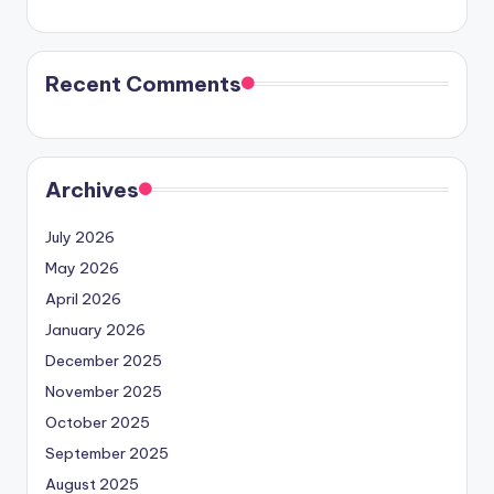
Recent Comments
Archives
July 2026
May 2026
April 2026
January 2026
December 2025
November 2025
October 2025
September 2025
August 2025