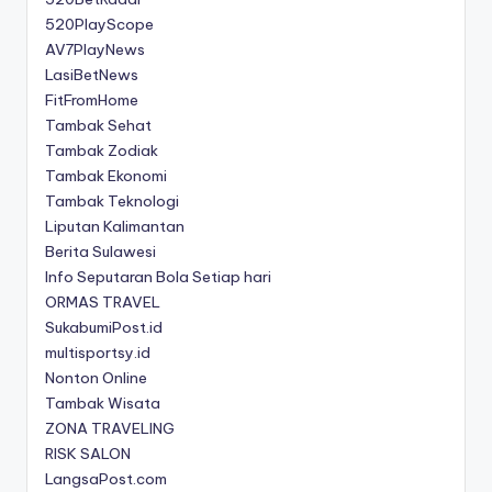
520PlayScope
AV7PlayNews
LasiBetNews
FitFromHome
Tambak Sehat
Tambak Zodiak
Tambak Ekonomi
Tambak Teknologi
Liputan Kalimantan
Berita Sulawesi
Info Seputaran Bola Setiap hari
ORMAS TRAVEL
SukabumiPost.id
multisportsy.id
Nonton Online
Tambak Wisata
ZONA TRAVELING
RISK SALON
LangsaPost.com