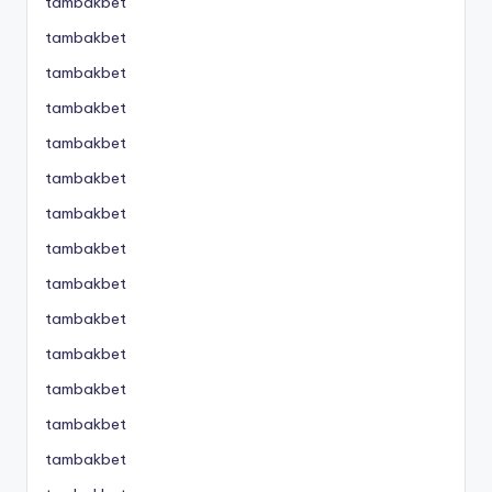
tambakbet
tambakbet
tambakbet
tambakbet
tambakbet
tambakbet
tambakbet
tambakbet
tambakbet
tambakbet
tambakbet
tambakbet
tambakbet
tambakbet