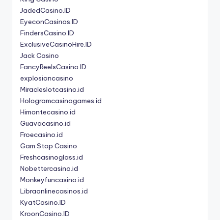
JadedCasino.ID
EyeconCasinos.ID
FindersCasino.ID
ExclusiveCasinoHire.ID
Jack Casino
FancyReelsCasino.ID
explosioncasino
Miracleslotcasino.id
Hologramcasinogames.id
Himontecasino.id
Guavacasino.id
Froecasino.id
Gam Stop Casino
Freshcasinoglass.id
Nobettercasino.id
Monkeyfuncasino.id
Libraonlinecasinos.id
KyatCasino.ID
KroonCasino.ID