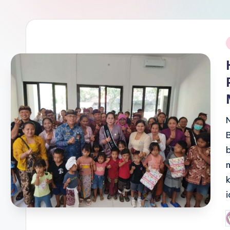
i
P
b