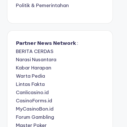
Politik & Pemerintahan
𝗣𝗮𝗿𝘁𝗻𝗲𝗿 𝗡𝗲𝘄𝘀 𝗡𝗲𝘁𝘄𝗼𝗿𝗸 :
BERITA CERDAS
Narasi Nusantara
Kabar Harapan
Warta Pedia
Lintas Fakta
Canlicasino.id
CasinoForms.id
MyCasinoBon.id
Forum Gambling
Master Poker