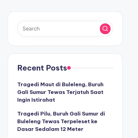
Recent Posts
Tragedi Maut di Buleleng, Buruh
Gali Sumur Tewas Terjatuh Saat
Ingin Istirahat
Tragedi Pilu, Buruh Gali Sumur di
Buleleng Tewas Terpeleset ke
Dasar Sedalam 12 Meter