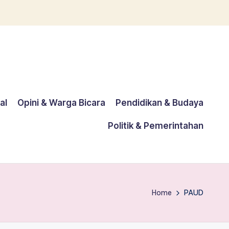
al
Opini & Warga Bicara
Pendidikan & Budaya
Politik & Pemerintahan
Home
PAUD