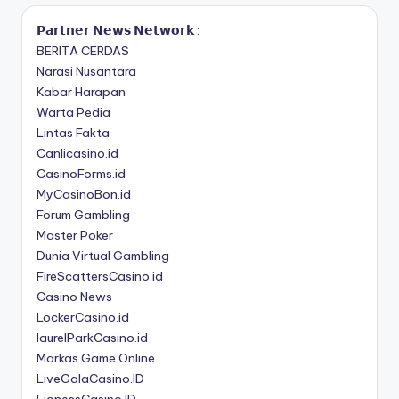
𝗣𝗮𝗿𝘁𝗻𝗲𝗿 𝗡𝗲𝘄𝘀 𝗡𝗲𝘁𝘄𝗼𝗿𝗸 :
BERITA CERDAS
Narasi Nusantara
Kabar Harapan
Warta Pedia
Lintas Fakta
Canlicasino.id
CasinoForms.id
MyCasinoBon.id
Forum Gambling
Master Poker
Dunia Virtual Gambling
FireScattersCasino.id
Casino News
LockerCasino.id
laurelParkCasino.id
Markas Game Online
LiveGalaCasino.ID