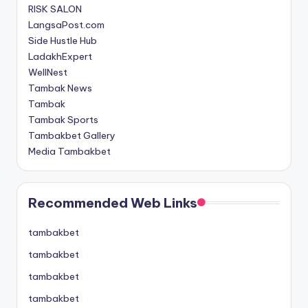
RISK SALON
LangsaPost.com
Side Hustle Hub
LadakhExpert
WellNest
Tambak News
Tambak
Tambak Sports
Tambakbet Gallery
Media Tambakbet
Recommended Web Links
tambakbet
tambakbet
tambakbet
tambakbet