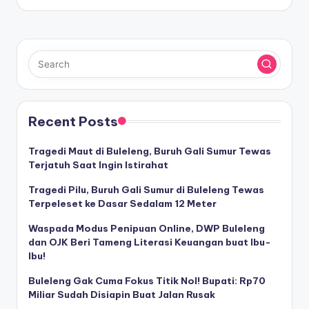
by
Recent Posts
Tragedi Maut di Buleleng, Buruh Gali Sumur Tewas
Terjatuh Saat Ingin Istirahat
Tragedi Pilu, Buruh Gali Sumur di Buleleng Tewas
Terpeleset ke Dasar Sedalam 12 Meter
Waspada Modus Penipuan Online, DWP Buleleng
dan OJK Beri Tameng Literasi Keuangan buat Ibu-
Ibu!
Buleleng Gak Cuma Fokus Titik Nol! Bupati: Rp70
Miliar Sudah Disiapin Buat Jalan Rusak