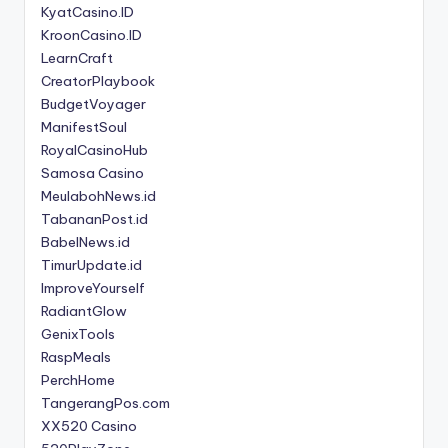
KyatCasino.ID
KroonCasino.ID
LearnCraft
CreatorPlaybook
BudgetVoyager
ManifestSoul
RoyalCasinoHub
Samosa Casino
MeulabohNews.id
TabananPost.id
BabelNews.id
TimurUpdate.id
ImproveYourself
RadiantGlow
GenixTools
RaspMeals
PerchHome
TangerangPos.com
XX520 Casino