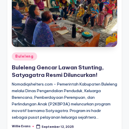
Posted
Buleleng
in
Buleleng Gencar Lawan Stunting,
Satyagatra Resmi Diluncurkan!
Nomadiqshelters.com - Pemerintah Kabupaten Buleleng
melalui Dinas Pengendalian Penduduk, Keluarga
Berencana, Pemberdayaan Perempuan, dan
Perlindungan Anak (P2KBP3A) meluncurkan program
inovatif bernama Satyagatra. Program ini hadir
sebagai pusat pelayanan keluarga sejahtera…
Willie Evans
September 12, 2025
Posted