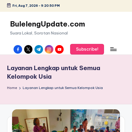
Fri, Aug 7, 2026
-
9:20:50 PM
Skip
to
BulelengUpdate.com
content
Suara Lokal, Sorotan Nasional
facebook.com
twitter.com
t.me
instagram.com
youtube.com
Subscribe!
Layanan Lengkap untuk Semua
Kelompok Usia
Home
Layanan Lengkap untuk Semua Kelompok Usia