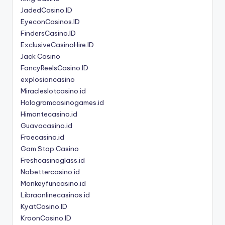
JadedCasino.ID
EyeconCasinos.ID
FindersCasino.ID
ExclusiveCasinoHire.ID
Jack Casino
FancyReelsCasino.ID
explosioncasino
Miracleslotcasino.id
Hologramcasinogames.id
Himontecasino.id
Guavacasino.id
Froecasino.id
Gam Stop Casino
Freshcasinoglass.id
Nobettercasino.id
Monkeyfuncasino.id
Libraonlinecasinos.id
KyatCasino.ID
KroonCasino.ID