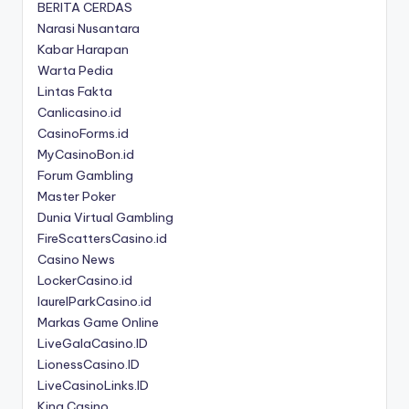
BERITA CERDAS
Narasi Nusantara
Kabar Harapan
Warta Pedia
Lintas Fakta
Canlicasino.id
CasinoForms.id
MyCasinoBon.id
Forum Gambling
Master Poker
Dunia Virtual Gambling
FireScattersCasino.id
Casino News
LockerCasino.id
laurelParkCasino.id
Markas Game Online
LiveGalaCasino.ID
LionessCasino.ID
LiveCasinoLinks.ID
King Casino