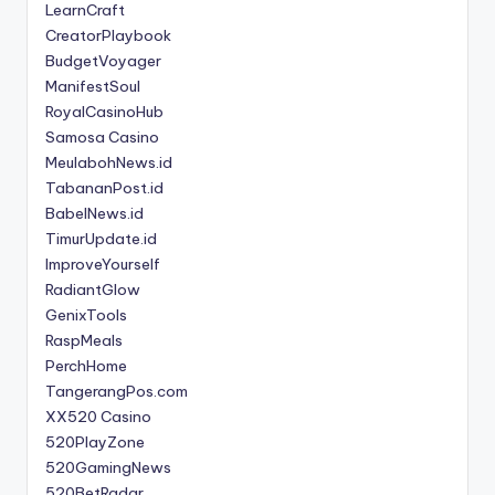
LearnCraft
CreatorPlaybook
BudgetVoyager
ManifestSoul
RoyalCasinoHub
Samosa Casino
MeulabohNews.id
TabananPost.id
BabelNews.id
TimurUpdate.id
ImproveYourself
RadiantGlow
GenixTools
RaspMeals
PerchHome
TangerangPos.com
XX520 Casino
520PlayZone
520GamingNews
520BetRadar