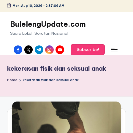
Mon, Aug 10, 2026
-
2:37:06 AM
Skip
to
BulelengUpdate.com
content
Suara Lokal, Sorotan Nasional
facebook.com
twitter.com
t.me
instagram.com
youtube.com
Subscribe!
kekerasan fisik dan seksual anak
Home
kekerasan fisik dan seksual anak