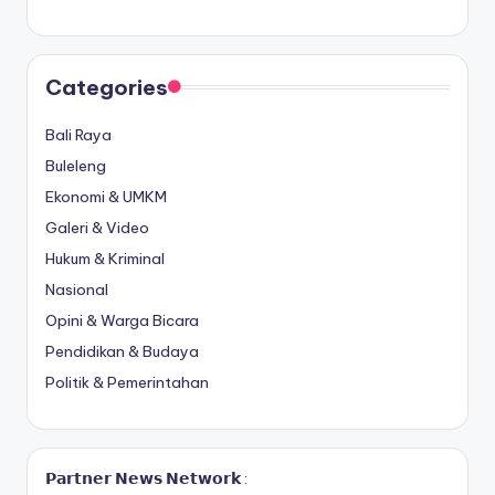
Categories
Bali Raya
Buleleng
Ekonomi & UMKM
Galeri & Video
Hukum & Kriminal
Nasional
Opini & Warga Bicara
Pendidikan & Budaya
Politik & Pemerintahan
𝗣𝗮𝗿𝘁𝗻𝗲𝗿 𝗡𝗲𝘄𝘀 𝗡𝗲𝘁𝘄𝗼𝗿𝗸 :