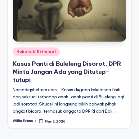
Posted
Hukum & Kriminal
in
Kasus Panti di Buleleng Disorot, DPR
Minta Jangan Ada yang Ditutup-
tutupi
Nomadiqshelters.com - Kasus dugaan kekerasan fisik
dan seksual terhadap anak-anak panti di Buleleng lagi
jadi sorotan. Situasi ini langsung bikin banyak pihak
angkat bicara, termasuk anggota DPR RI dari Bali,…
Willie Evans
May 2, 2026
Posted
by