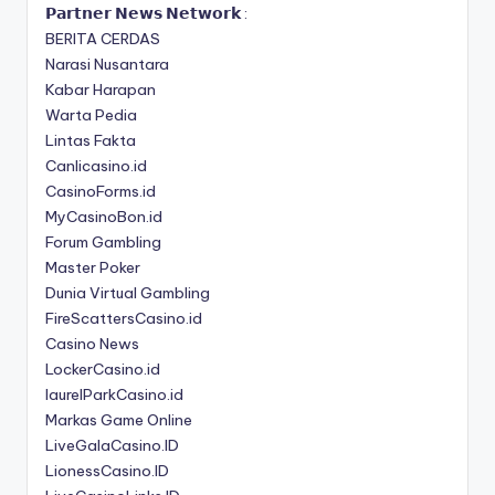
𝗣𝗮𝗿𝘁𝗻𝗲𝗿 𝗡𝗲𝘄𝘀 𝗡𝗲𝘁𝘄𝗼𝗿𝗸 :
BERITA CERDAS
Narasi Nusantara
Kabar Harapan
Warta Pedia
Lintas Fakta
Canlicasino.id
CasinoForms.id
MyCasinoBon.id
Forum Gambling
Master Poker
Dunia Virtual Gambling
FireScattersCasino.id
Casino News
LockerCasino.id
laurelParkCasino.id
Markas Game Online
LiveGalaCasino.ID
LionessCasino.ID