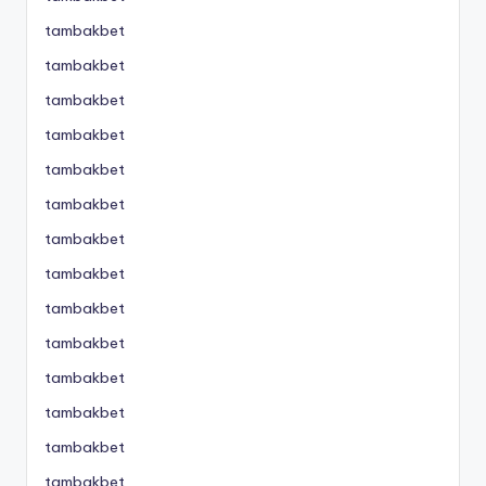
tambakbet
tambakbet
tambakbet
tambakbet
tambakbet
tambakbet
tambakbet
tambakbet
tambakbet
tambakbet
tambakbet
tambakbet
tambakbet
tambakbet