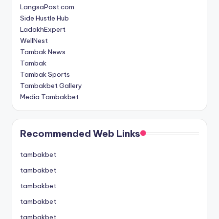
LangsaPost.com
Side Hustle Hub
LadakhExpert
WellNest
Tambak News
Tambak
Tambak Sports
Tambakbet Gallery
Media Tambakbet
Recommended Web Links
tambakbet
tambakbet
tambakbet
tambakbet
tambakbet