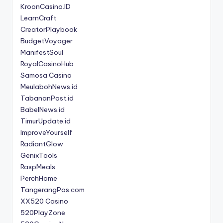
KroonCasino.ID
LearnCraft
CreatorPlaybook
BudgetVoyager
ManifestSoul
RoyalCasinoHub
Samosa Casino
MeulabohNews.id
TabananPost.id
BabelNews.id
TimurUpdate.id
ImproveYourself
RadiantGlow
GenixTools
RaspMeals
PerchHome
TangerangPos.com
XX520 Casino
520PlayZone