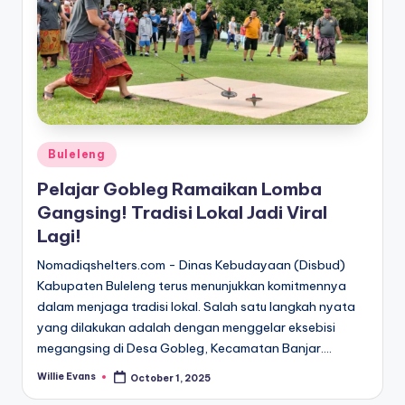
Posted
Buleleng
in
Pelajar Gobleg Ramaikan Lomba
Gangsing! Tradisi Lokal Jadi Viral
Lagi!
Nomadiqshelters.com - Dinas Kebudayaan (Disbud)
Kabupaten Buleleng terus menunjukkan komitmennya
dalam menjaga tradisi lokal. Salah satu langkah nyata
yang dilakukan adalah dengan menggelar eksebisi
megangsing di Desa Gobleg, Kecamatan Banjar.…
Willie Evans
October 1, 2025
Posted
by