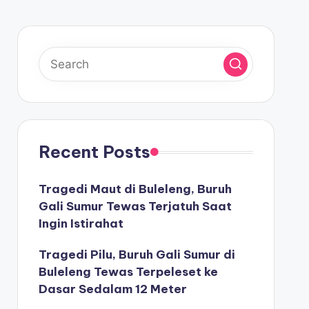
Recent Posts
Tragedi Maut di Buleleng, Buruh
Gali Sumur Tewas Terjatuh Saat
Ingin Istirahat
Tragedi Pilu, Buruh Gali Sumur di
Buleleng Tewas Terpeleset ke
Dasar Sedalam 12 Meter