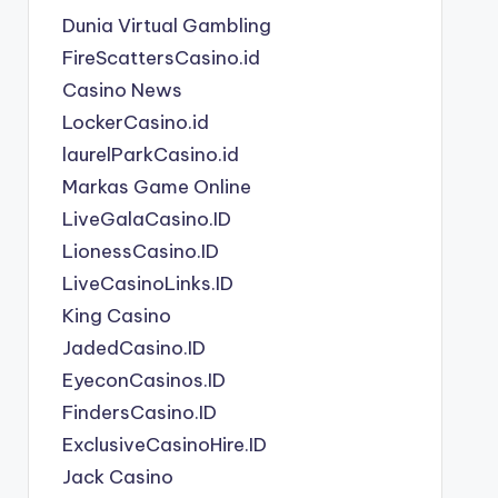
Dunia Virtual Gambling
FireScattersCasino.id
Casino News
LockerCasino.id
laurelParkCasino.id
Markas Game Online
LiveGalaCasino.ID
LionessCasino.ID
LiveCasinoLinks.ID
King Casino
JadedCasino.ID
EyeconCasinos.ID
FindersCasino.ID
ExclusiveCasinoHire.ID
Jack Casino