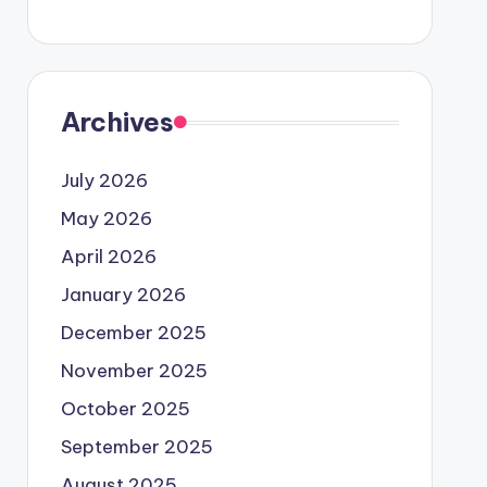
Archives
July 2026
May 2026
April 2026
January 2026
December 2025
November 2025
October 2025
September 2025
August 2025