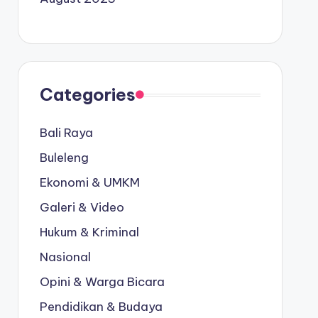
Categories
Bali Raya
Buleleng
Ekonomi & UMKM
Galeri & Video
Hukum & Kriminal
Nasional
Opini & Warga Bicara
Pendidikan & Budaya