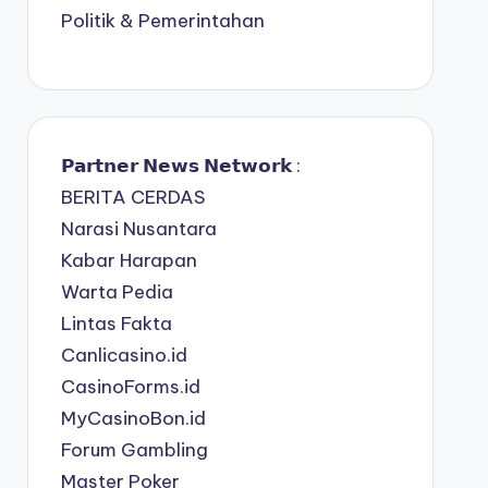
Politik & Pemerintahan
𝗣𝗮𝗿𝘁𝗻𝗲𝗿 𝗡𝗲𝘄𝘀 𝗡𝗲𝘁𝘄𝗼𝗿𝗸 :
BERITA CERDAS
Narasi Nusantara
Kabar Harapan
Warta Pedia
Lintas Fakta
Canlicasino.id
CasinoForms.id
MyCasinoBon.id
Forum Gambling
Master Poker