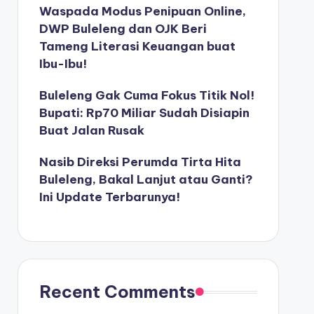
Waspada Modus Penipuan Online,
DWP Buleleng dan OJK Beri
Tameng Literasi Keuangan buat
Ibu-Ibu!
Buleleng Gak Cuma Fokus Titik Nol!
Bupati: Rp70 Miliar Sudah Disiapin
Buat Jalan Rusak
Nasib Direksi Perumda Tirta Hita
Buleleng, Bakal Lanjut atau Ganti?
Ini Update Terbarunya!
Recent Comments