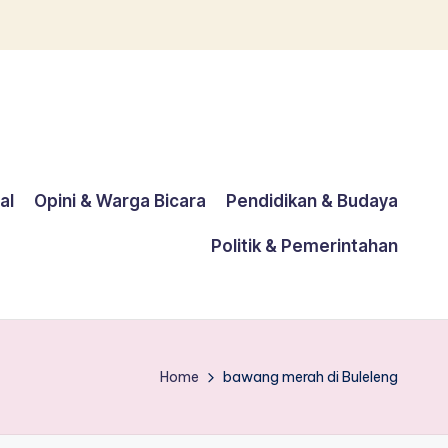
al
Opini & Warga Bicara
Pendidikan & Budaya
Politik & Pemerintahan
Home
bawang merah di Buleleng