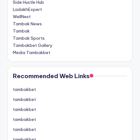
Side Hustle Hub
LadakhExpert
WellNest
Tambak News
Tambak
Tambak Sports
Tambakbet Gallery
Media Tambakbet
Recommended Web Links
tambakbet
tambakbet
tambakbet
tambakbet
tambakbet
tambakbet