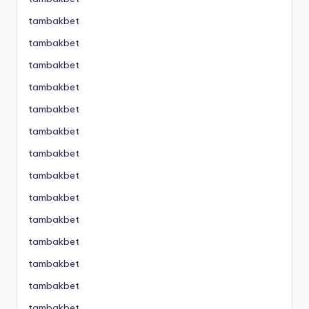
tambakbet
tambakbet
tambakbet
tambakbet
tambakbet
tambakbet
tambakbet
tambakbet
tambakbet
tambakbet
tambakbet
tambakbet
tambakbet
tambakbet