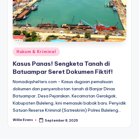
Posted
Hukum & Kriminal
in
Kasus Panas! Sengketa Tanah di
Batuampar Seret Dokumen Fiktif!
Nomadiqshelters.com - Kasus dugaan pemalsuan
dokumen dan penyerobotan tanah di Banjar Dinas
Batuampar, Desa Pejarakan, Kecamatan Gerokgak,
Kabupaten Buleleng, kini memasuki babak baru. Penyidik
Satuan Reserse Kriminal (Satreskrim) Polres Buleleng…
Willie Evans
September 8, 2025
Posted
by