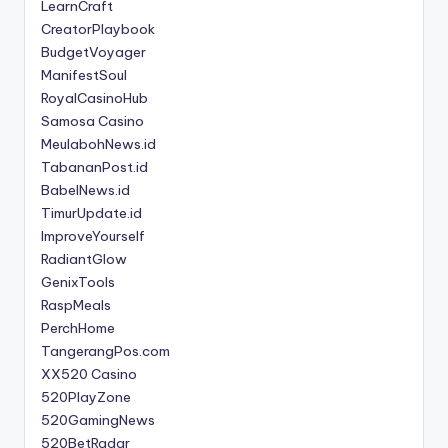
LearnCraft
CreatorPlaybook
BudgetVoyager
ManifestSoul
RoyalCasinoHub
Samosa Casino
MeulabohNews.id
TabananPost.id
BabelNews.id
TimurUpdate.id
ImproveYourself
RadiantGlow
GenixTools
RaspMeals
PerchHome
TangerangPos.com
XX520 Casino
520PlayZone
520GamingNews
520BetRadar