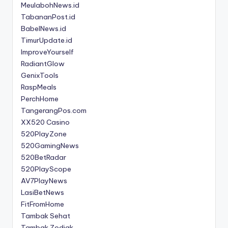
MeulabohNews.id
TabananPost.id
BabelNews.id
TimurUpdate.id
ImproveYourself
RadiantGlow
GenixTools
RaspMeals
PerchHome
TangerangPos.com
XX520 Casino
520PlayZone
520GamingNews
520BetRadar
520PlayScope
AV7PlayNews
LasiBetNews
FitFromHome
Tambak Sehat
Tambak Zodiak