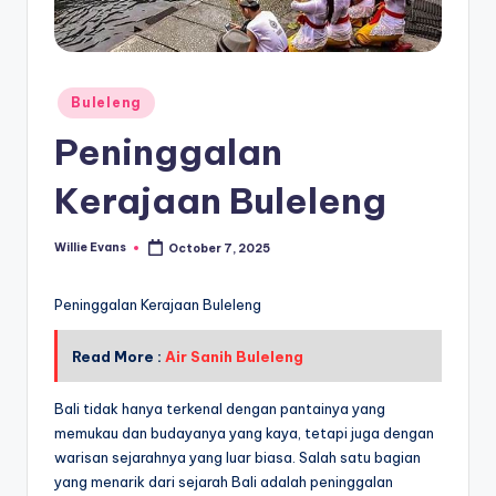
Posted
Buleleng
in
Peninggalan
Kerajaan Buleleng
Willie Evans
October 7, 2025
Posted
by
Peninggalan Kerajaan Buleleng
Read More :
Air Sanih Buleleng
Bali tidak hanya terkenal dengan pantainya yang
memukau dan budayanya yang kaya, tetapi juga dengan
warisan sejarahnya yang luar biasa. Salah satu bagian
yang menarik dari sejarah Bali adalah peninggalan