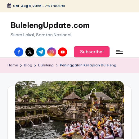
Sat, Aug 8, 2026
-
7:27:01 PM
Skip
to
BulelengUpdate.com
content
Suara Lokal, Sorotan Nasional
facebook.com
twitter.com
t.me
instagram.com
youtube.com
Subscribe!
Home
Blog
Buleleng
Peninggalan Kerajaan Buleleng