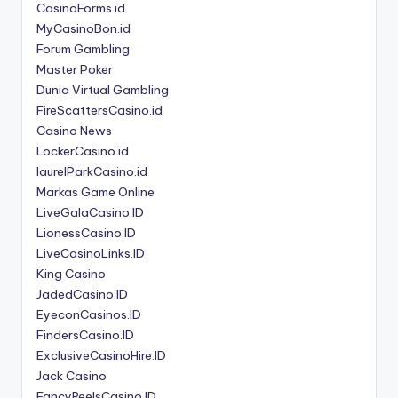
CasinoForms.id
MyCasinoBon.id
Forum Gambling
Master Poker
Dunia Virtual Gambling
FireScattersCasino.id
Casino News
LockerCasino.id
laurelParkCasino.id
Markas Game Online
LiveGalaCasino.ID
LionessCasino.ID
LiveCasinoLinks.ID
King Casino
JadedCasino.ID
EyeconCasinos.ID
FindersCasino.ID
ExclusiveCasinoHire.ID
Jack Casino
FancyReelsCasino.ID