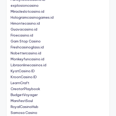
explosioncasino
Miracleslotcasino.id
Hologramcasinogames.id
Himontecasino.id
Guavacasino.id
Froecasino.id
Gam Stop Casino
Freshcasinoglass.id
Nobettercasino.id
Monkeyfuncasino.id
Libraonlinecasinos.id
KyatCasino.ID
KroonCasino.ID
LearnCraft
CreatorPlaybook
BudgetVoyager
ManifestSoul
RoyalCasinoHub
Samosa Casino