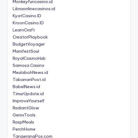
Monkeyfuncasino.id
Libraonlinecasinos.id
KyatCasino.ID
KroonCasino.ID
LearnCraft
CreatorPlaybook
BudgetVoyager
ManifestSoul
RoyalCasinoHub
Samosa Casino
MeulabohNews.id
TabananPost.id
BabelNews.id
TimurUpdate.id
ImproveYourself
RadiantGlow
GenixTools
RaspMeals
PerchHome
TangerangPos.com