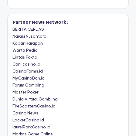
𝗣𝗮𝗿𝘁𝗻𝗲𝗿 𝗡𝗲𝘄𝘀 𝗡𝗲𝘁𝘄𝗼𝗿𝗸 :
BERITA CERDAS
Narasi Nusantara
Kabar Harapan
Warta Pedia
Lintas Fakta
Canlicasino.id
CasinoForms.id
MyCasinoBon.id
Forum Gambling
Master Poker
Dunia Virtual Gambling
FireScattersCasino.id
Casino News
LockerCasino.id
laurelParkCasino.id
Markas Game Online