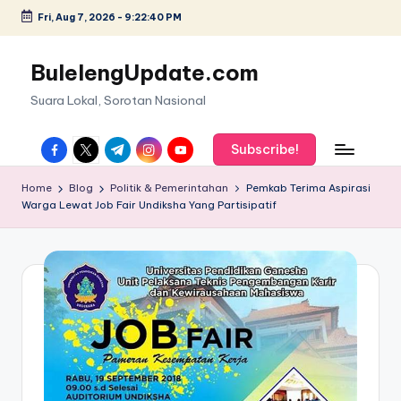
Fri, Aug 7, 2026
-
9:22:41 PM
Skip
to
BulelengUpdate.com
content
Suara Lokal, Sorotan Nasional
facebook.com
twitter.com
t.me
instagram.com
youtube.com
Subscribe!
Home
Blog
Politik & Pemerintahan
Pemkab Terima Aspirasi
Warga Lewat Job Fair Undiksha Yang Partisipatif