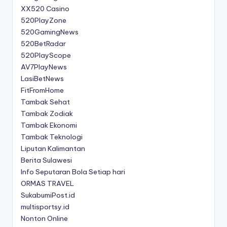
XX520 Casino
520PlayZone
520GamingNews
520BetRadar
520PlayScope
AV7PlayNews
LasiBetNews
FitFromHome
Tambak Sehat
Tambak Zodiak
Tambak Ekonomi
Tambak Teknologi
Liputan Kalimantan
Berita Sulawesi
Info Seputaran Bola Setiap hari
ORMAS TRAVEL
SukabumiPost.id
multisportsy.id
Nonton Online