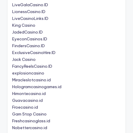
LiveGalaCasino.ID
LionessCasino.ID
LiveCasinoLinks.ID
King Casino
JadedCasino.ID
EyeconCasinos.ID
FindersCasino.ID
ExclusiveCasinoHire.ID
Jack Casino
FancyReelsCasino.ID
explosioncasino
Miracleslotcasino.id
Hologramcasinogames.id
Himontecasino.id
Guavacasino.id
Froecasino.id
Gam Stop Casino
Freshcasinoglass.id
Nobettercasino.id