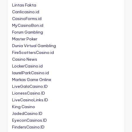
Lintas Fakta
Canlicasino.id
CasinoForms.id
MyCasinoBon.id
Forum Gambling
Master Poker
Dunia Virtual Gambling
FireScattersCasino.id
Casino News
LockerCasino.id
laurelParkCasino.id
Markas Game Online
LiveGalaCasino.ID
LionessCasino.ID
LiveCasinoLinks.ID
King Casino
JadedCasino.ID
EyeconCasinos.ID
FindersCasino.ID