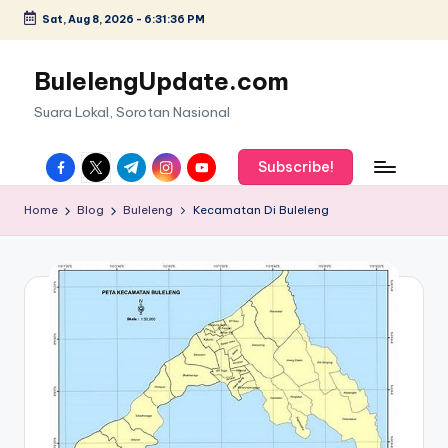
Sat, Aug 8, 2026
-
6:31:37 PM
Skip
to
BulelengUpdate.com
content
Suara Lokal, Sorotan Nasional
facebook.com
twitter.com
t.me
instagram.com
youtube.com
Subscribe!
Home
Blog
Buleleng
Kecamatan Di Buleleng