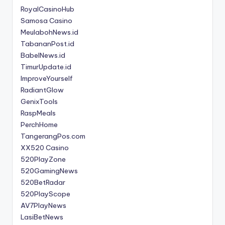
RoyalCasinoHub
Samosa Casino
MeulabohNews.id
TabananPost.id
BabelNews.id
TimurUpdate.id
ImproveYourself
RadiantGlow
GenixTools
RaspMeals
PerchHome
TangerangPos.com
XX520 Casino
520PlayZone
520GamingNews
520BetRadar
520PlayScope
AV7PlayNews
LasiBetNews