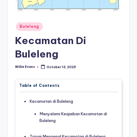
Posted
Buleleng
in
Kecamatan Di
Buleleng
Willie Evans
October 13, 2025
Posted
by
Table of Contents
Kecamatan di Buleleng
Menyelami Keajaiban Kecamatan di
Buleleng
Tujuan Mengenal Kecamatan di Buleleng