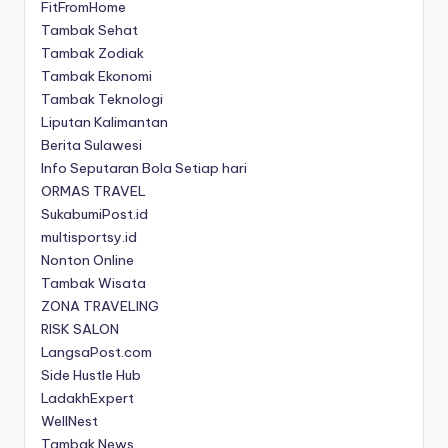
FitFromHome
Tambak Sehat
Tambak Zodiak
Tambak Ekonomi
Tambak Teknologi
Liputan Kalimantan
Berita Sulawesi
Info Seputaran Bola Setiap hari
ORMAS TRAVEL
SukabumiPost.id
multisportsy.id
Nonton Online
Tambak Wisata
ZONA TRAVELING
RISK SALON
LangsaPost.com
Side Hustle Hub
LadakhExpert
WellNest
Tambak News