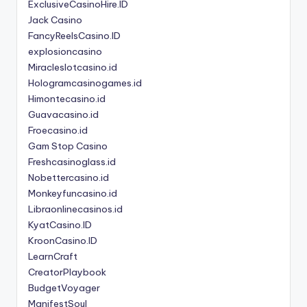
ExclusiveCasinoHire.ID
Jack Casino
FancyReelsCasino.ID
explosioncasino
Miracleslotcasino.id
Hologramcasinogames.id
Himontecasino.id
Guavacasino.id
Froecasino.id
Gam Stop Casino
Freshcasinoglass.id
Nobettercasino.id
Monkeyfuncasino.id
Libraonlinecasinos.id
KyatCasino.ID
KroonCasino.ID
LearnCraft
CreatorPlaybook
BudgetVoyager
ManifestSoul