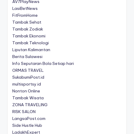
AV7PlayNews
LasiBetNews
FitFromHome
Tambak Sehat
Tambak Zodiak
Tambak Ekonomi
Tambak Teknologi
Liputan Kalimantan
Berita Sulawesi
Info Seputaran Bola Setiap hari
ORMAS TRAVEL
SukabumiPost.id
multisportsy.id
Nonton Online
Tambak Wisata
ZONA TRAVELING
RISK SALON
LangsaPost.com
Side Hustle Hub
LadakhExpert