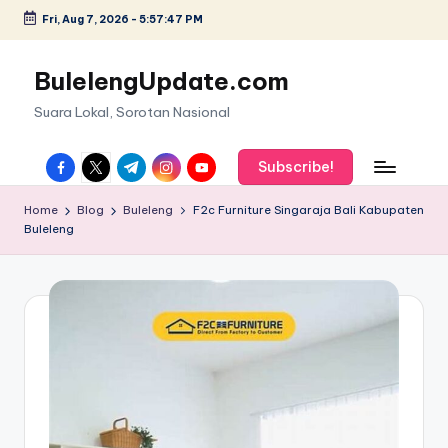
Fri, Aug 7, 2026
-
5:57:48 PM
Skip
to
BulelengUpdate.com
content
Suara Lokal, Sorotan Nasional
facebook.com
twitter.com
t.me
instagram.com
youtube.com
Subscribe!
Home
Blog
Buleleng
F2c Furniture Singaraja Bali Kabupaten
Buleleng