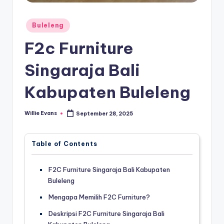
Posted
Buleleng
in
F2c Furniture
Singaraja Bali
Kabupaten Buleleng
Willie Evans
September 28, 2025
Posted
by
Table of Contents
F2C Furniture Singaraja Bali Kabupaten
Buleleng
Mengapa Memilih F2C Furniture?
Deskripsi F2C Furniture Singaraja Bali