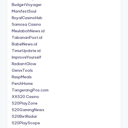
BudgetVoyager
ManifestSoul
RoyalCasinoHub
Samosa Casino
MeulabohNews.id
TabananPost.id
BabelNews.id
TimurUpdate.id
ImproveYourself
RadiantGlow
GenixTools
RaspMeals
PerchHome
TangerangPos.com
XX520 Casino
520PlayZone
520GamingNews
520BetRadar
520PlayScope