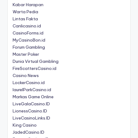
Kabar Harapan
Warta Pedia
Lintas Fakta
Canlicasino.id
CasinoForms.id
MyCasinoBon.id
Forum Gambling
Master Poker
Dunia Virtual Gambling
FireScattersCasino.id
Casino News
LockerCasino.id
laurelParkCasino.id
Markas Game Online
LiveGalaCasino.ID
LionessCasino.ID
LiveCasinoLinks.ID
King Casino
JadedCasino.ID