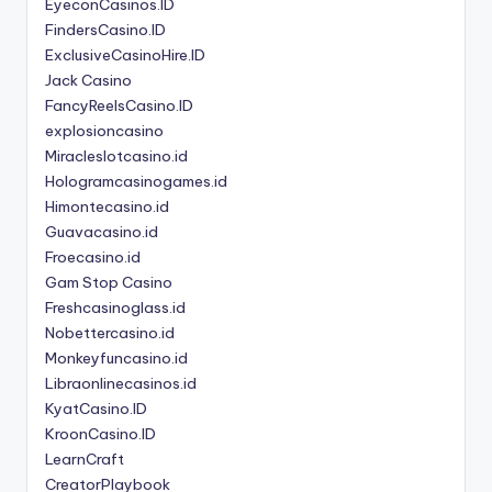
EyeconCasinos.ID
FindersCasino.ID
ExclusiveCasinoHire.ID
Jack Casino
FancyReelsCasino.ID
explosioncasino
Miracleslotcasino.id
Hologramcasinogames.id
Himontecasino.id
Guavacasino.id
Froecasino.id
Gam Stop Casino
Freshcasinoglass.id
Nobettercasino.id
Monkeyfuncasino.id
Libraonlinecasinos.id
KyatCasino.ID
KroonCasino.ID
LearnCraft
CreatorPlaybook