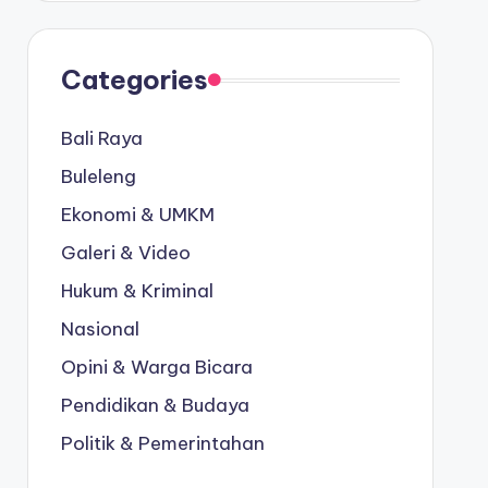
Categories
Bali Raya
Buleleng
Ekonomi & UMKM
Galeri & Video
Hukum & Kriminal
Nasional
Opini & Warga Bicara
Pendidikan & Budaya
Politik & Pemerintahan