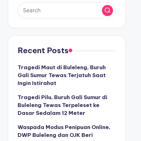
Recent Posts
Tragedi Maut di Buleleng, Buruh
Gali Sumur Tewas Terjatuh Saat
Ingin Istirahat
Tragedi Pilu, Buruh Gali Sumur di
Buleleng Tewas Terpeleset ke
Dasar Sedalam 12 Meter
Waspada Modus Penipuan Online,
DWP Buleleng dan OJK Beri