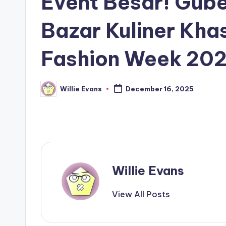
Event Besar! Gube
Bazar Kuliner Kha
Fashion Week 202
Willie Evans
December 16, 2025
Posted
by
Willie Evans
View All Posts