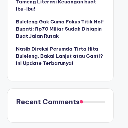
Tameng Literasi Keuangan buat
Ibu-Ibu!
Buleleng Gak Cuma Fokus Titik Nol!
Bupati: Rp70 Miliar Sudah Disiapin
Buat Jalan Rusak
Nasib Direksi Perumda Tirta Hita
Buleleng, Bakal Lanjut atau Ganti?
Ini Update Terbarunya!
Recent Comments