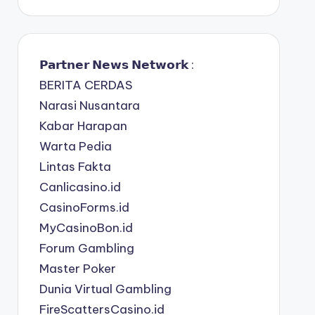
𝗣𝗮𝗿𝘁𝗻𝗲𝗿 𝗡𝗲𝘄𝘀 𝗡𝗲𝘁𝘄𝗼𝗿𝗸 :
BERITA CERDAS
Narasi Nusantara
Kabar Harapan
Warta Pedia
Lintas Fakta
Canlicasino.id
CasinoForms.id
MyCasinoBon.id
Forum Gambling
Master Poker
Dunia Virtual Gambling
FireScattersCasino.id