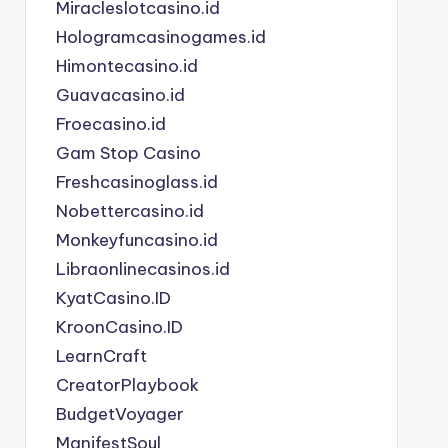
Miracleslotcasino.id
Hologramcasinogames.id
Himontecasino.id
Guavacasino.id
Froecasino.id
Gam Stop Casino
Freshcasinoglass.id
Nobettercasino.id
Monkeyfuncasino.id
Libraonlinecasinos.id
KyatCasino.ID
KroonCasino.ID
LearnCraft
CreatorPlaybook
BudgetVoyager
ManifestSoul