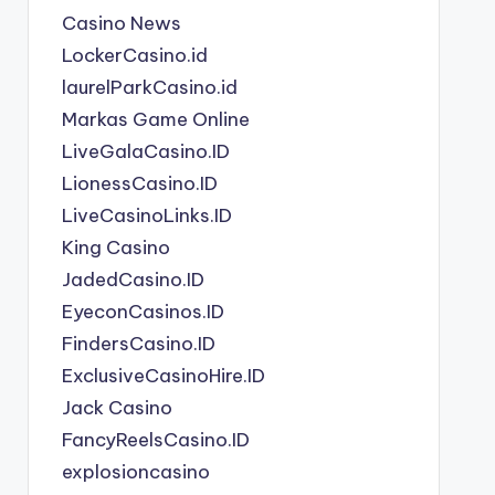
Casino News
LockerCasino.id
laurelParkCasino.id
Markas Game Online
LiveGalaCasino.ID
LionessCasino.ID
LiveCasinoLinks.ID
King Casino
JadedCasino.ID
EyeconCasinos.ID
FindersCasino.ID
ExclusiveCasinoHire.ID
Jack Casino
FancyReelsCasino.ID
explosioncasino