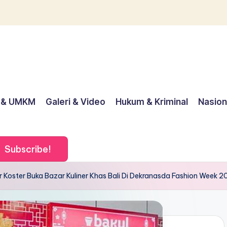
 & UMKM
Galeri & Video
Hukum & Kriminal
Nasion
Subscribe!
 Koster Buka Bazar Kuliner Khas Bali Di Dekranasda Fashion Week 2