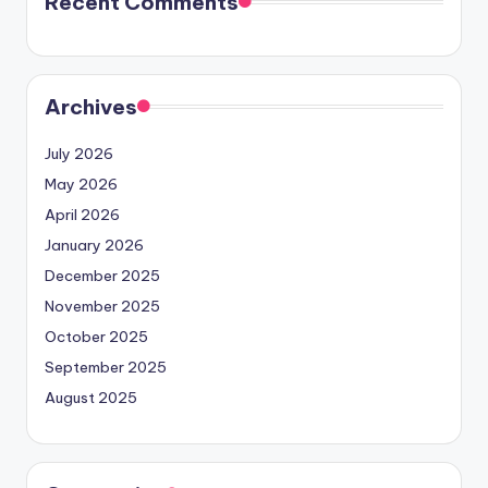
Recent Comments
Archives
July 2026
May 2026
April 2026
January 2026
December 2025
November 2025
October 2025
September 2025
August 2025