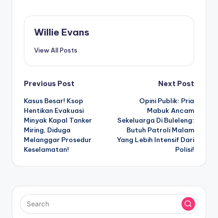
Willie Evans
View All Posts
Post
Previous Post
Next Post
Kasus Besar! Ksop
Opini Publik: Pria
navigation
Hentikan Evakuasi
Mabuk Ancam
Minyak Kapal Tanker
Sekeluarga Di Buleleng:
Miring, Diduga
Butuh Patroli Malam
Melanggar Prosedur
Yang Lebih Intensif Dari
Keselamatan!
Polisi!