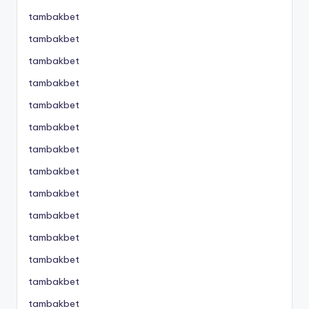
tambakbet
tambakbet
tambakbet
tambakbet
tambakbet
tambakbet
tambakbet
tambakbet
tambakbet
tambakbet
tambakbet
tambakbet
tambakbet
tambakbet