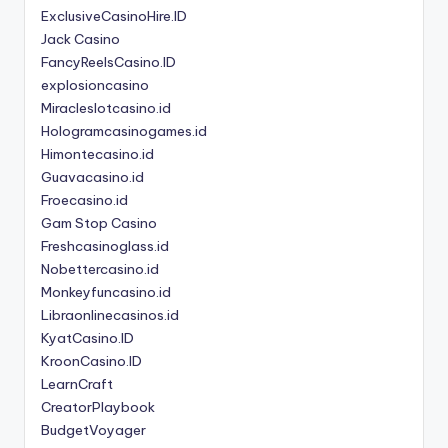
ExclusiveCasinoHire.ID
Jack Casino
FancyReelsCasino.ID
explosioncasino
Miracleslotcasino.id
Hologramcasinogames.id
Himontecasino.id
Guavacasino.id
Froecasino.id
Gam Stop Casino
Freshcasinoglass.id
Nobettercasino.id
Monkeyfuncasino.id
Libraonlinecasinos.id
KyatCasino.ID
KroonCasino.ID
LearnCraft
CreatorPlaybook
BudgetVoyager