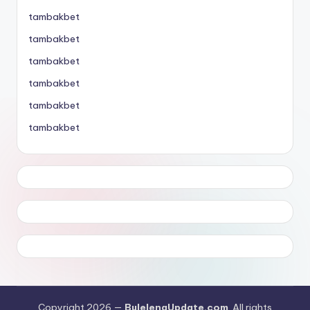
tambakbet
tambakbet
tambakbet
tambakbet
tambakbet
tambakbet
Copyright 2026 —
BulelengUpdate.com
. All rights