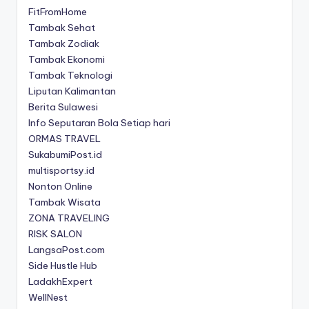
FitFromHome
Tambak Sehat
Tambak Zodiak
Tambak Ekonomi
Tambak Teknologi
Liputan Kalimantan
Berita Sulawesi
Info Seputaran Bola Setiap hari
ORMAS TRAVEL
SukabumiPost.id
multisportsy.id
Nonton Online
Tambak Wisata
ZONA TRAVELING
RISK SALON
LangsaPost.com
Side Hustle Hub
LadakhExpert
WellNest