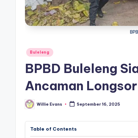
BPB
Posted
Buleleng
in
BPBD Buleleng Si
Ancaman Longsor 
Willie Evans
September 16, 2025
Posted
by
Table of Contents