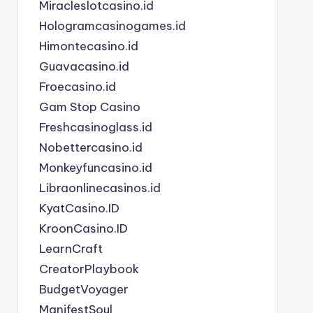
Miracleslotcasino.id
Hologramcasinogames.id
Himontecasino.id
Guavacasino.id
Froecasino.id
Gam Stop Casino
Freshcasinoglass.id
Nobettercasino.id
Monkeyfuncasino.id
Libraonlinecasinos.id
KyatCasino.ID
KroonCasino.ID
LearnCraft
CreatorPlaybook
BudgetVoyager
ManifestSoul