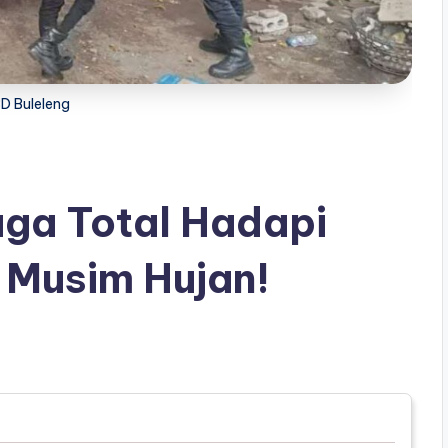
D Buleleng
aga Total Hadapi
Musim Hujan!