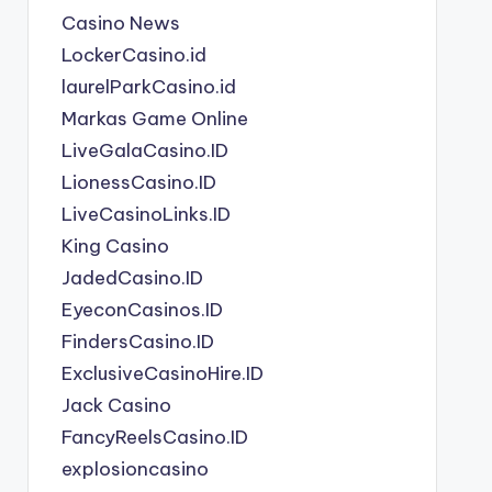
Casino News
LockerCasino.id
laurelParkCasino.id
Markas Game Online
LiveGalaCasino.ID
LionessCasino.ID
LiveCasinoLinks.ID
King Casino
JadedCasino.ID
EyeconCasinos.ID
FindersCasino.ID
ExclusiveCasinoHire.ID
Jack Casino
FancyReelsCasino.ID
explosioncasino