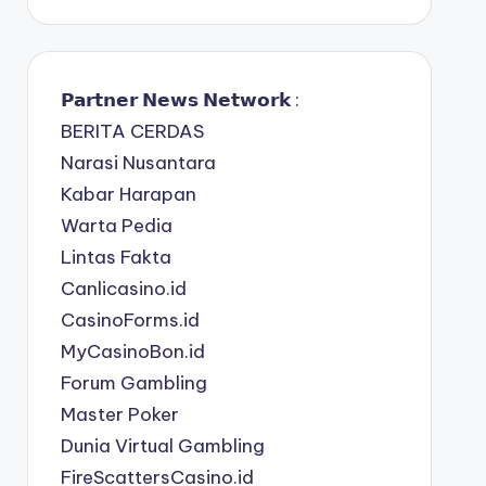
𝗣𝗮𝗿𝘁𝗻𝗲𝗿 𝗡𝗲𝘄𝘀 𝗡𝗲𝘁𝘄𝗼𝗿𝗸 :
BERITA CERDAS
Narasi Nusantara
Kabar Harapan
Warta Pedia
Lintas Fakta
Canlicasino.id
CasinoForms.id
MyCasinoBon.id
Forum Gambling
Master Poker
Dunia Virtual Gambling
FireScattersCasino.id