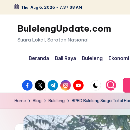
Thu, Aug 6, 2026
-
7:37:39 AM
Skip
to
BulelengUpdate.com
content
Suara Lokal, Sorotan Nasional
Beranda
Bali Raya
Buleleng
Ekonomi
facebook.com
twitter.com
t.me
instagram.com
youtube.com
Home
Blog
Buleleng
BPBD Buleleng Siaga Total H